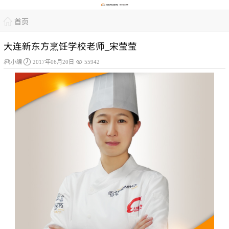

首页
大连新东方烹饪学校老师_宋莹莹



小编
2017年06月20日
55942