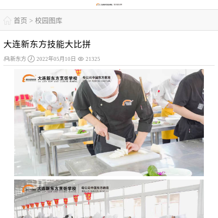

首页
>
校园图库
大连新东方技能大比拼



新东方
2022年05月10日
21325